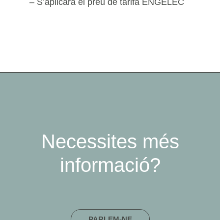
– S’aplicarà el preu de tarifa ENGELEC
Necessites més
informació?
PARLEM-NE