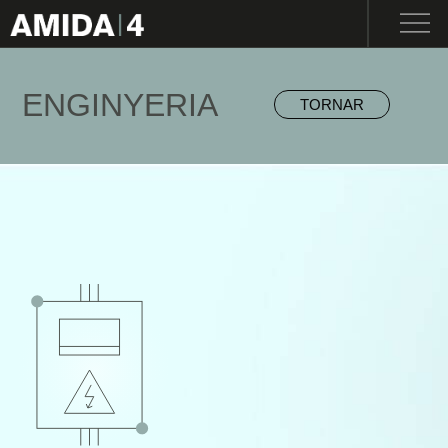
ENG
I
CAT
I
ESP
ABOUT US
ENGINYERIA
TORNAR
ENGINEERING
MACHINERY