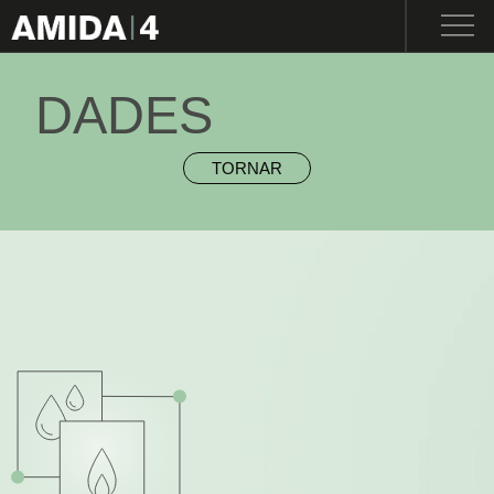
ENG
I
CAT
I
ESP
NOSALTRES
DADES
TORNAR
ENGINYERIA
MAQUINÀRIA