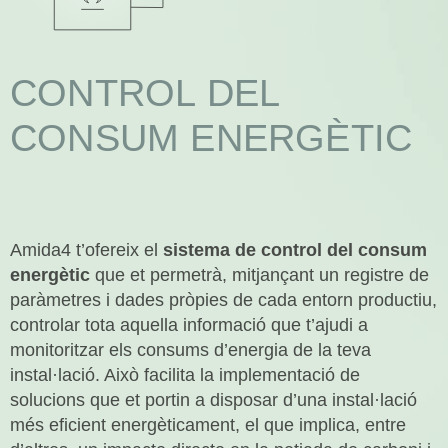
ROBÒTICA
CONTROL DEL
DADES
CONSUM ENERGÈTIC
Uneix-te
I
Contacte
Amida4 t’ofereix el
sistema de control del consum
energètic
que et permetrà, mitjançant un registre de
paràmetres i dades pròpies de cada entorn productiu,
controlar tota aquella informació que t’ajudi a
monitoritzar els consums d’energia de la teva
instal·lació. Això facilita la implementació de
solucions que et portin a disposar d’una instal·lació
més eficient energèticament, el que implica, entre