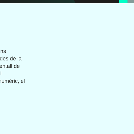
ons
 des de la
entall de
i
numèric, el