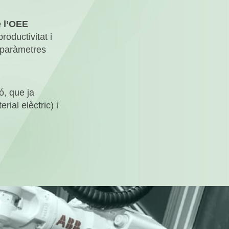
e l’OEE
oductivitat i
s paràmetres
ó, que ja
ial elèctric) i