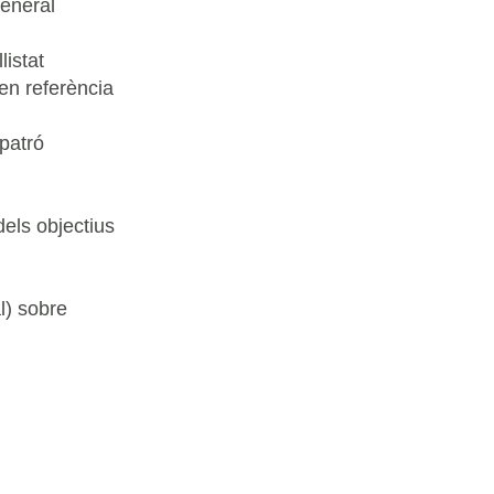
general
listat
 en referència
patró
dels objectius
l) sobre