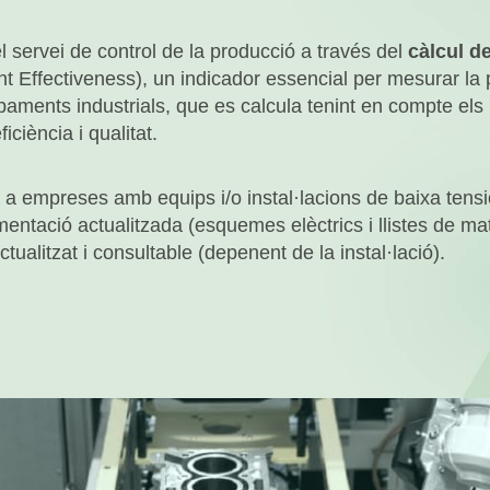
ROBÒTICA
l servei de control de la producció a través del
càlcul d
 Effectiveness), un indicador essencial per mesurar la pr
ipaments industrials, que es calcula tenint en compte el
DADES
ficiència i qualitat.
a a empreses amb equips i/o instal·lacions de baixa tensi
ntació actualitzada (esquemes elèctrics i llistes de mater
tualitzat i consultable (depenent de la instal·lació).
Uneix-te
I
Contacte