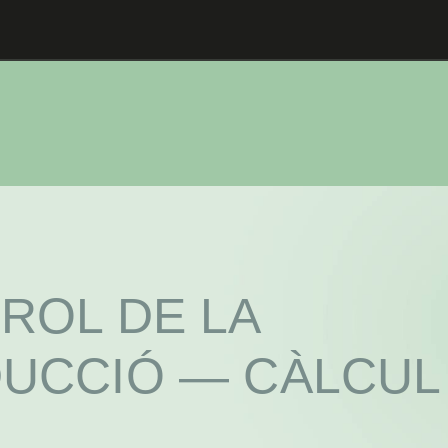
ENG
I
CAT
I
ESP
NOSALTRES
ENGINYERIA
ROL DE LA
MAQUINÀRIA
UCCIÓ — CÀLCUL