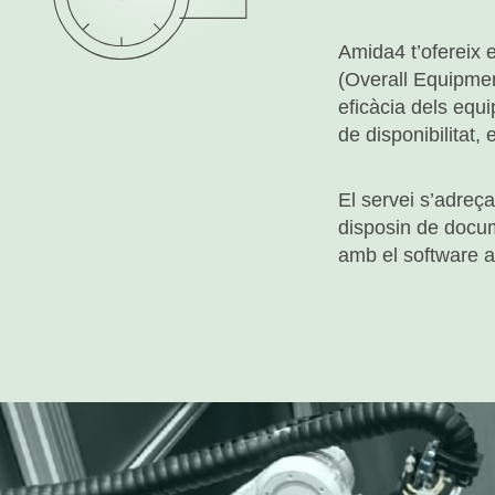
Amida4 t’ofereix e
(Overall Equipment
eficàcia dels equ
de disponibilitat, e
El servei s’adreç
disposin de docume
amb el software ac