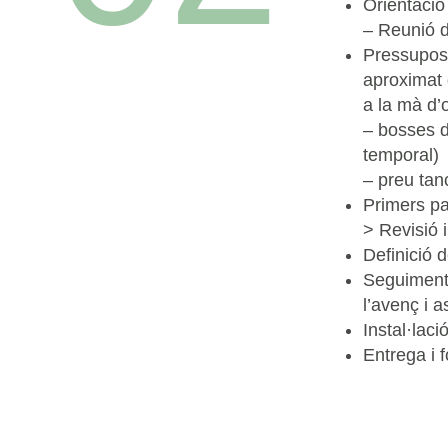
Orientació
– Reunió d
Pressupost
aproximat 
a la mà d’
– bosses d
temporal)
– preu tanc
Primers pa
> Revisió 
Definició d
Seguiment 
l’avenç i 
Instal·lac
Entrega i 