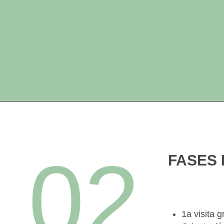
02
FASES 
1a visita g