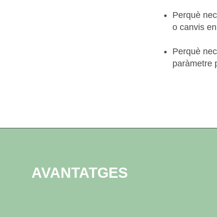
Perquè nece
o canvis en 
Perquè nece
paràmetre p
AVANTATGES