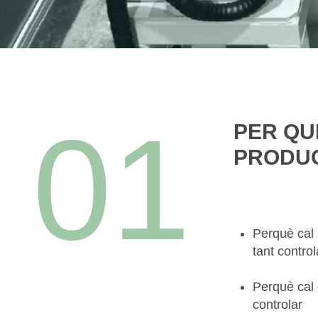
01
PER QU
PRODUC
Perquè cal 
tant contro
Perquè cal d
controlar