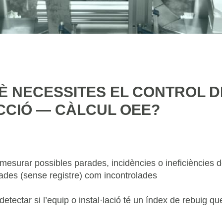
È NECESSITES EL CONTROL D
CIÓ — CÀLCUL OEE?
mesurar possibles parades, incidències o ineficiències d
lades (sense registre) com incontrolades
etectar si l’equip o instal·lació té un índex de rebuig qu