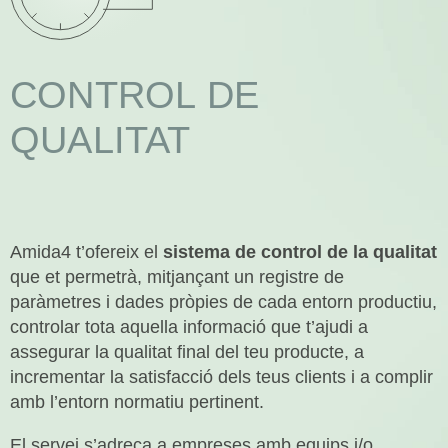
ROBÒTICA
CONTROL DE
DADES
QUALITAT
Uneix-te
I
Contacte
Amida4 t’ofereix el
sistema de control de la qualitat
que et permetrà, mitjançant un registre de
paràmetres i dades pròpies de cada entorn productiu,
controlar tota aquella informació que t’ajudi a
assegurar la qualitat final del teu producte, a
incrementar la satisfacció dels teus clients i a complir
amb l’entorn normatiu pertinent.
El servei s’adreça a empreses amb equips i/o