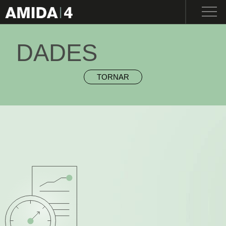
ENG
I
CAT
I
ESP
NOSALTRES
DADES
TORNAR
ENGINYERIA
MAQUINÀRIA