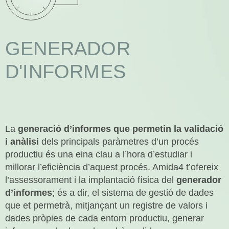
ROBÒTICA
GENERADOR
DADES
D'INFORMES
Uneix-te
I
Contacte
La
generació d’informes que permetin la validació
i anàlisi
dels principals paràmetres d’un procés
productiu és una eina clau a l’hora d’estudiar i
millorar l’eficiència d’aquest procés. Amida4 t’ofereix
l’assessorament i la implantació física del
generador
d’informes
; és a dir, el sistema de gestió de dades
que et permetrà, mitjançant un registre de valors i
dades pròpies de cada entorn productiu, generar