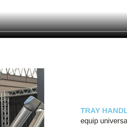
TRAY HAND
equip universa