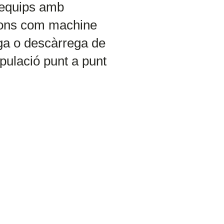
 equips amb
ions com machine
ega o descàrrega de
pulació punt a punt