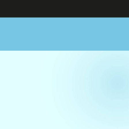
ENG
I
CAT
I
ESP
NOSALTRES
ENGINYERIA
MAQUINÀRIA