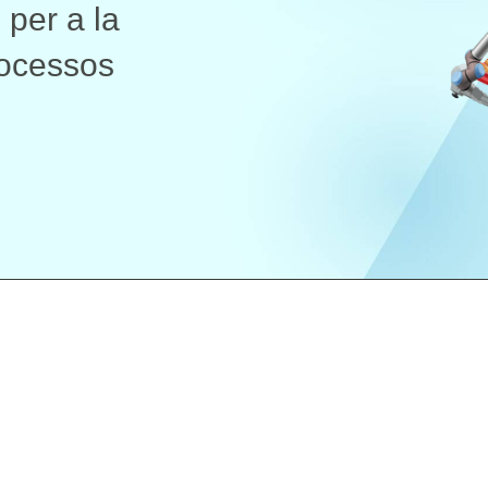
ROBÒTICA
 per a la
rocessos
DADES
Uneix-te
I
Contacte