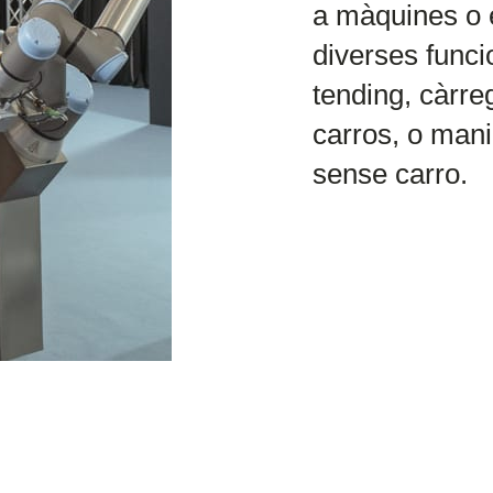
a màquines o
diverses func
tending, càrr
carros, o mani
sense carro.