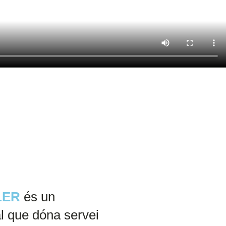
LER
és un
l que dóna servei