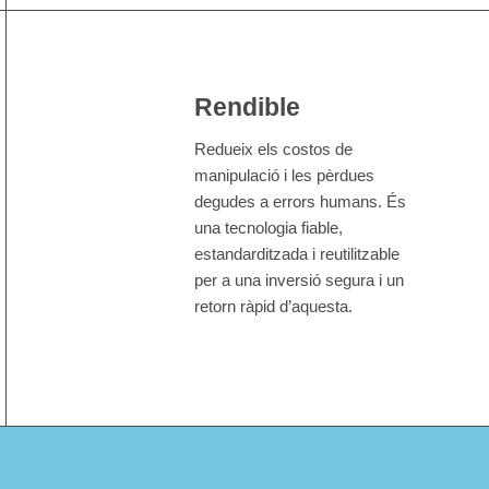
Rendible
Redueix els costos de
manipulació i les pèrdues
degudes a errors humans. És
una tecnologia fiable,
estandarditzada i reutilitzable
per a una inversió segura i un
retorn ràpid d’aquesta.